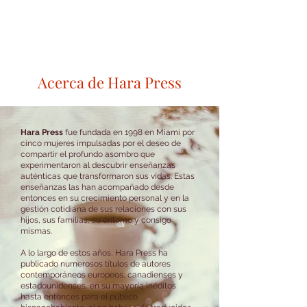
Acerca de Hara Press
Hara Press
fue fundada en 1998 en Miami por
cinco mujeres impulsadas por el deseo de
compartir el profundo asombro que
experimentaron al descubrir enseñanzas
auténticas que transformaron sus vidas. Estas
enseñanzas las han acompañado desde
entonces en su crecimiento personal y en la
gestión cotidiana de sus relaciones con sus
hijos, sus familias, su entorno y consigo
mismas.
A lo largo de estos años, Hara Press ha
publicado numerosos títulos de autores
contemporáneos europeos, canadienses y
estadounidenses, en su mayoría inéditos
hasta entonces para el público