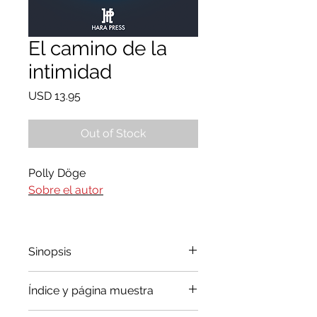
El camino de la
intimidad
Precio
USD 13.95
Out of Stock
Polly Döge
Sobre el autor
Sinopsis
"El error que consiste en creer
Índice y página muestra
que la fuente de la intimidad
proviene del exterior de